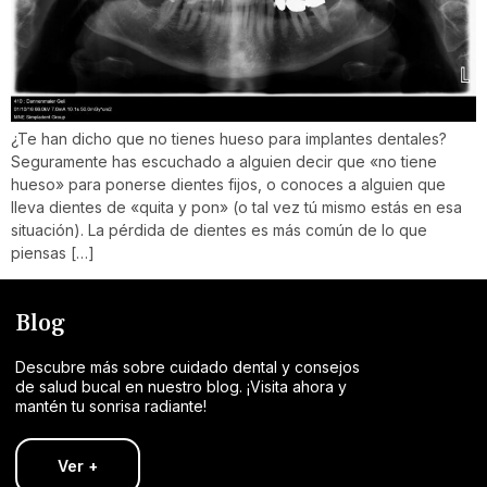
¿Te han dicho que no tienes hueso para implantes dentales?
Seguramente has escuchado a alguien decir que «no tiene
hueso» para ponerse dientes fijos, o conoces a alguien que
lleva dientes de «quita y pon» (o tal vez tú mismo estás en esa
situación). La pérdida de dientes es más común de lo que
piensas […]
Blog
Descubre más sobre cuidado dental y consejos
de salud bucal en nuestro blog. ¡Visita ahora y
mantén tu sonrisa radiante!
Ver +