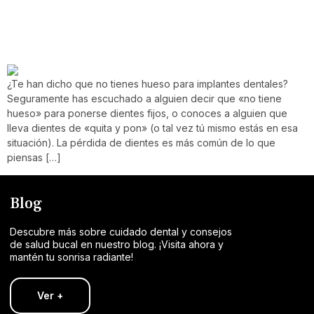
Implantes Dentales En Burgos: La Solución Cuando Otros
Se Rinden
¿Te han dicho que no tienes hueso para implantes dentales?
Seguramente has escuchado a alguien decir que «no tiene
hueso» para ponerse dientes fijos, o conoces a alguien que
lleva dientes de «quita y pon» (o tal vez tú mismo estás en esa
situación). La pérdida de dientes es más común de lo que
piensas […]
Blog
Descubre más sobre cuidado dental y consejos
de salud bucal en nuestro blog. ¡Visita ahora y
mantén tu sonrisa radiante!
Ver +